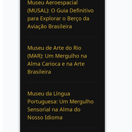
Museu Aeroespacial
(MUSAL): O Guia Definitivo
para Explorar o Berço da
Aviação Brasileira
Museu de Arte do Rio
(MAR): Um Mergulho na
Alma Carioca e na Arte
Brasileira
Museu da Língua
Portuguesa: Um Mergulho
Sensorial na Alma do
Nosso Idioma