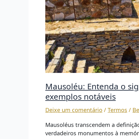
Mausoléu: Entenda o sign
exemplos notáveis
Deixe um comentário
/
Termos
/
Be
Mausoléus transcendem a definição
verdadeiros monumentos à memóri