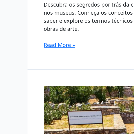
Descubra os segredos por trás da 
nos museus. Conheça os conceitos
saber e explore os termos técnicos
obras de arte.
Exposições
Read More »
nos
museus
e
seus
termos:
Curadoria,
montagem
e
design