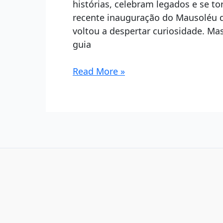
histórias, celebram legados e se t
recente inauguração do Mausoléu 
voltou a despertar curiosidade. Ma
guia
Mausoléu:
Read More »
Entenda
o
significado,
a
história
e
conheça
exemplos
notáveis