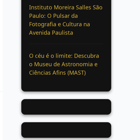
Instituto Moreira Salles São
Paulo: O Pulsar da
Fotografia e Cultura na
Avenida Paulista
O céu é o limite: Descubra
o Museu de Astronomia e
Ciências Afins (MAST)