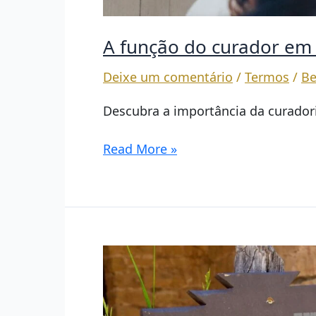
A função do curador e
Deixe um comentário
/
Termos
/
Be
Descubra a importância da curadori
A
Read More »
função
do
curador
em
um
museu