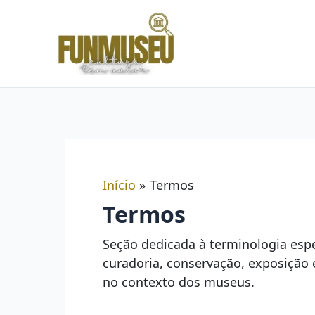
Ir
para
o
conteúdo
Início
Termos
Termos
Seção dedicada à terminologia es
curadoria, conservação, exposição 
no contexto dos museus.