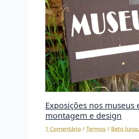
Exposições nos museus e
montagem e design
1 Comentário
/
Termos
/
Beto Junqu