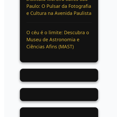
Paulo: O Pulsar da Fotografia
e Cultura na Avenida Paulista
O céu é o limite: Descubra o
Museu de Astronomia e
Ciências Afins (MAST)