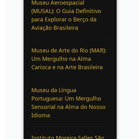
Museu Aeroespacial
(MUSAL): O Guia Definitivo
para Explorar o Berço da
Aviação Brasileira
Museu de Arte do Rio (MAR):
Um Mergulho na Alma
Carioca e na Arte Brasileira
Museu da Língua
Portuguesa: Um Mergulho
Sensorial na Alma do Nosso
Idioma
Instituto Moreira Salles São