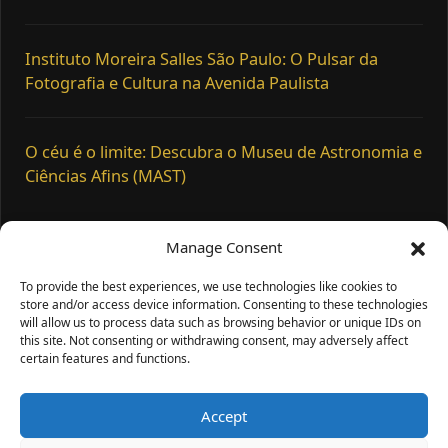
Instituto Moreira Salles São Paulo: O Pulsar da
Fotografia e Cultura na Avenida Paulista
O céu é o limite: Descubra o Museu de Astronomia e
Ciências Afins (MAST)
Manage Consent
To provide the best experiences, we use technologies like cookies to
Termos de Uso
store and/or access device information. Consenting to these technologies
Política de Cookies (BR)
will allow us to process data such as browsing behavior or unique IDs on
Política de privacidade
this site. Not consenting or withdrawing consent, may adversely affect
certain features and functions.
Sobre nós
Contato
Accept